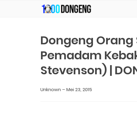
-->
KUMPULAN CERITA ANAK Dan DONGENG ANAK DUNIA
Dongeng Orang 
Pemadam Kebaka
Stevenson) | D
Unknown
–
Mei 23, 2015