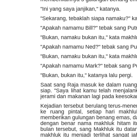
"Ini yang saya janjikan," katanya.
"Sekarang, tebaklah siapa namaku?" ka
"Apakah namamu Bill?" tebak sang Putr
"Bukan, namaku bukan itu," kata makh
"Apakah namamu Ned?" tebak sang Putr
"Bukan, namaku bukan itu," kata makh
"Apakah namamu Mark?" tebak sang Put
"Bukan, bukan itu," katanya lalu pergi.
Saat sang Raja masuk ke dalam ruanga
siap. "Saya lihat kamu telah menjal
jerami dan makanan lagi pada keesokan 
Kejadian tersebut berulang terus-mene
ke ruang pintal, setiap hari makh
memberikan gulungan benang emas, dan 
dengan benar nama makhluk hitam itu,
bulan tersebut, sang Makhluk itu d
makhluk itu menjadi terlihat sangat j