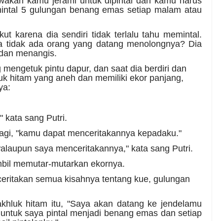
wakan kamu jerami untuk dipintal dan kamu harus
mintal 5 gulungan benang emas setiap malam atau
kut karena dia sendiri tidak terlalu tahu memintal.
la tidak ada orang yang datang menolongnya? Dia
 dan menangis.
 mengetuk pintu dapur, dan saat dia berdiri dan
uk hitam yang aneh dan memiliki ekor panjang,
ya:
kata sang Putri.
 lagi, "kamu dapat menceritakannya kepadaku."
walaupun saya menceritakannya," kata sang Putri.
mbil memutar-mutarkan ekornya.
nceritakan semua kisahnya tentang kue, gulungan
akhluk hitam itu, "Saya akan datang ke jendelamu
untuk saya pintal menjadi benang emas dan setiap