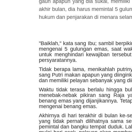
gaun apapun yang dia sukai, memiliki 
akhir bulan, dia harus memintal 5 gulun
hukum dan penjarakan di menara sela
"Baiklah," kata sang Ibu; sambil berpi
mengenai 5 gulungan emas, saat wak
untuk menghindari kewajiban tersebu
persyaratannya.
Tidak berapa lama, menikahlah putri
sang Putri makan apapun yang diingin
dan memiliki pelayan sebanyak yang di
Waktu tidak terasa berlalu hingga bu
menebak-nebak pikiran sang Raja y
benang emas yang dijanjikannya. Teta
mengenai benang emas.
Akhirnya di hari terakhir di bulan k
yang tidak pernah dilihatnya sama sek
pemintal dan bangku tempat duduk. Lal