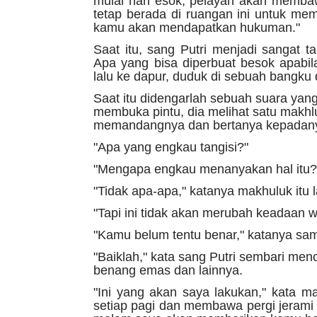
mulai hari esok, pelayan akan memba
tetap berada di ruangan ini untuk me
kamu akan mendapatkan hukuman."
Saat itu, sang Putri menjadi sangat ta
Apa yang bisa diperbuat besok apabi
lalu ke dapur, duduk di sebuah bangku
Saat itu didengarlah sebuah suara yang
membuka pintu, dia melihat satu makhl
memandangnya dan bertanya kepadan
"Apa yang engkau tangisi?"
"Mengapa engkau menanyakan hal itu?" 
"Tidak apa-apa," katanya makhuluk itu
"Tapi ini tidak akan merubah keadaan 
"Kamu belum tentu benar," katanya sa
"Baiklah," kata sang Putri sembari me
benang emas dan lainnya.
"Ini yang akan saya lakukan," kata m
setiap pagi dan membawa pergi jerami 