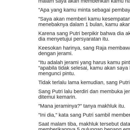
malam saya akan memberikan kamu hasi
"Apa yang kamu minta sebagai pembaya
"Saya akan memberi kamu kesempatan 3
menebaknya dalam 1 bulan, kamu akan 
Karena sang Putri berpikir bahwa dia 
dia menyetujui persyaratan itu.
Keesokan harinya, sang Raja membawan
dengan jerami.
"Itu adalah jerami yang harus kamu pi
"apabila tidak selesai, kamu akan say
mengunci pintu.
Tidak terlalu lama kemudian, sang Put
Sang Putri lalu berdiri dan membuka jen
ditemui kemarin.
"Mana jeraminya?" tanya makhluk itu.
"Ini dia," kata sang Putri sambil memb
Saat malam tiba, makhluk tersebut dat
memberikannya 5 gulungan benang em